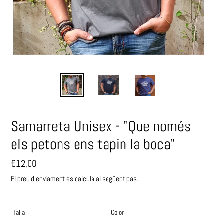
Samarreta Unisex - "Que només
els petons ens tapin la boca"
Preu
€12,00
habitual
El preu d'enviament es calcula al següent pas.
Talla
Color