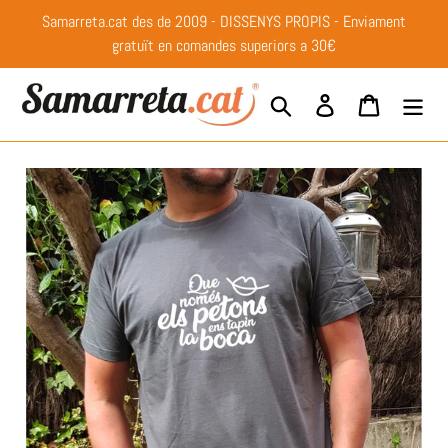
Anar
Samarreta.cat des de 2009 - DISSENYS PROPIS - Enviament
directament
gratuït en comandes superiors a 30€
al
contingut
Buscar
Entrar
Cistella