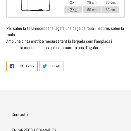
Per saber la talla necessària, agafa una peça de roba i l'estires sobre la
taula.
Amb una cinta mètrica
mesures
tant
la llargada com l'amplada i
d'aquesta manera sabràs quina samarreta has d'agafar.
COMPARTIR
PIULAR
COMPARTIR
PIULAR
A
A
FACEBOOK
TWITTER
Contacte
ENCÀRRECS I COMANDES