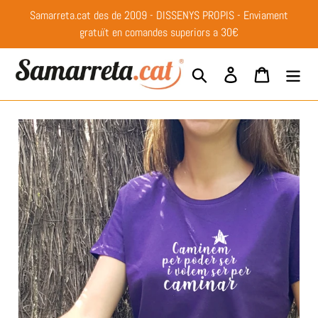
Anar
Samarreta.cat des de 2009 - DISSENYS PROPIS - Enviament
directament
gratuït en comandes superiors a 30€
al
contingut
Buscar
Entrar
Cistella