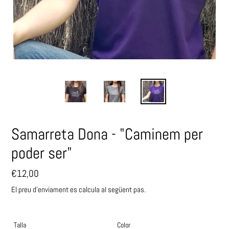
Samarreta Dona - "Caminem per
poder ser"
Preu
€12,00
habitual
El preu d'enviament es calcula al següent pas.
Talla
Color