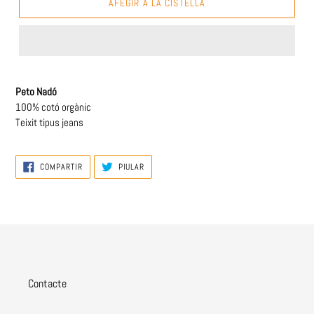
AFEGIR A LA CISTELLA
Peto Nadó
100% cotó orgànic
Teixit tipus jeans
COMPARTIR
PIULAR
COMPARTIR
PIULAR
A
A
FACEBOOK
TWITTER
Contacte