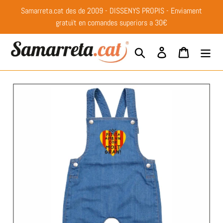
Anar
Samarreta.cat des de 2009 - DISSENYS PROPIS - Enviament
directament
gratuït en comandes superiors a 30€
al
contingut
Buscar
Entrar
Cistella