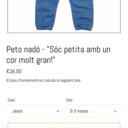
Peto nadó - "Sóc petita amb un
cor molt gran!"
Preu
€24,00
habitual
El preu d'enviament es calcula al següent pas.
Color
Talla